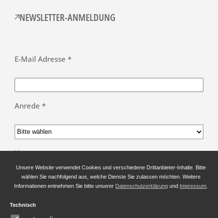
NEWSLETTER-ANMELDUNG
E-Mail Adresse *
Anrede *
Vorname
Unsere Website verwendet Cookies und verschiedene Drittanbieter-Inhalte. Bitte
wählen Sie nachfolgend aus, welche Dienste Sie zulassen möchten. Weitere
Informationen entnehmen Sie bitte unserer
Datenschutzerklärung
und
Impressum
.
Nachname *
Technisch