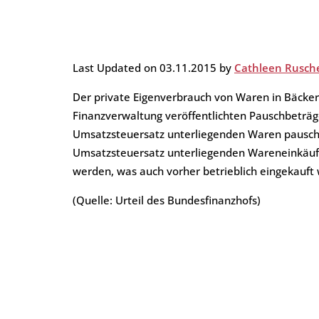
Private Steuern
Leistungs- und Preisübersic
Auktionen der Finanzämter
Jahresabschluss
Referenzen
e-Rechnung
Last Updated on 03.11.2015 by
Cathleen Rusch
Der private Eigenverbrauch von Waren in Bäcker
Finanzverwaltung veröffentlichten Pauschbeträg
Umsatzsteuersatz unterliegenden Waren pauscha
Umsatzsteuersatz unterliegenden Wareneinkäufe
werden, was auch vorher betrieblich eingekauft
(Quelle: Urteil des Bundesfinanzhofs)