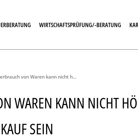
UERBERATUNG
WIRTSCHAFTSPRÜFUNG/-BERATUNG
KAR
atung
Eigenverbrauch von Waren kann nicht höher als der entsprechende Einkauf sein
en
ON WAREN KANN NICHT HÖ
ulting
KAUF SEIN
chnung