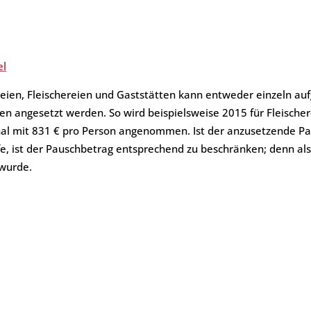
ht
el
eien, Fleischereien und Gaststätten kann entweder einzeln au
en angesetzt werden. So wird beispielsweise 2015 für Fleisch
l mit 831 € pro Person angenommen. Ist der anzusetzende Pau
, ist der Pauschbetrag entsprechend zu beschränken; denn a
 wurde.