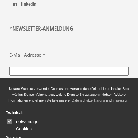
LinkedIn
NEWSLETTER-ANMELDUNG
E-Mail Adresse *
Anrede *
Unsere Website verwendet Cookies und verschiedene Drittanbieter-Inhalte. Bitte
wählen Sie nachfolgend aus, welche Dienste Sie zulassen möchten. Weitere
Informationen entnehmen Sie bitte unserer
Datenschutzerklärung
und
Impressum
.
Technisch
Vorname
notwendige
Cookies
Sonstige