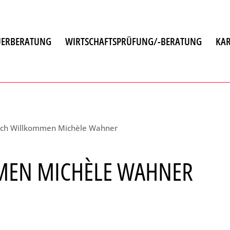
UERBERATUNG
WIRTSCHAFTSPRÜFUNG/-BERATUNG
KAR
atung
ich Willkommen Michèle Wahner
en
MEN MICHÈLE WAHNER
ulting
chnung