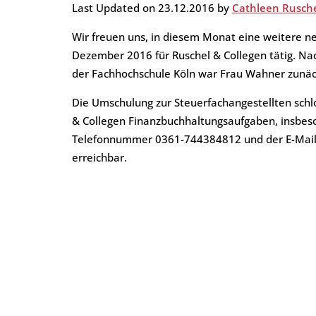
Last Updated on 23.12.2016 by
Cathleen Rusch
Private Steuern
Leistungs- und Preisübersic
Auktionen der Finanzämter
Wir freuen uns, in diesem Monat eine weitere ne
Dezember 2016 für Ruschel & Collegen tätig. N
Jahresabschluss
Referenzen
e-Rechnung
der Fachhochschule Köln war Frau Wahner zunäch
Die Umschulung zur Steuerfachangestellten schl
& Collegen Finanzbuchhaltungsaufgaben, insbes
Telefonnummer 0361-744384812 und der E-Mai
erreichbar.