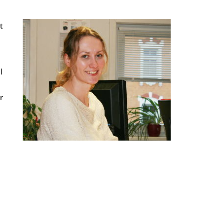
t
l
r