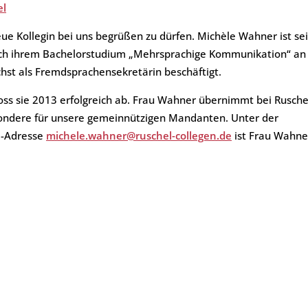
el
ht
ue Kollegin bei uns begrüßen zu dürfen. Michèle Wahner ist sei
ach ihrem Bachelorstudium „Mehrsprachige Kommunikation“ an
st als Fremdsprachensekretärin beschäftigt.
oss sie 2013 erfolgreich ab. Frau Wahner übernimmt bei Rusche
ondere für unsere gemeinnützigen Mandanten. Unter der
l-Adresse
michele.wahner@ruschel-collegen.de
ist Frau Wahne