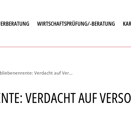
UERBERATUNG
WIRTSCHAFTSPRÜFUNG/-BERATUNG
KAR
atung
Hinterbliebenenrente: Verdacht auf Versorgungsehe
en
ENTE: VERDACHT AUF VER
ulting
chnung