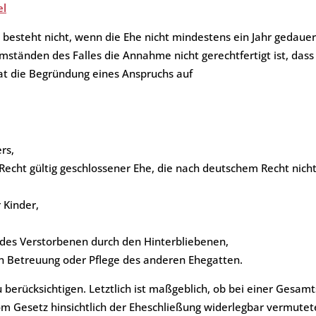
el
ht
besteht nicht, wenn die Ehe nicht mindestens ein Jahr gedauer
mständen des Falles die Annahme nicht gerechtfertigt ist, dass
at die Begründung eines Anspruchs auf
rs,
echt gültig geschlossener Ehe, die nach deutschem Recht nich
 Kinder,
 des Verstorbenen durch den Hinterbliebenen,
hen Betreuung oder Pflege des anderen Ehegatten.
u berücksichtigen. Letztlich ist maßgeblich, ob bei einer Gesa
om Gesetz hinsichtlich der Eheschließung widerlegbar vermute