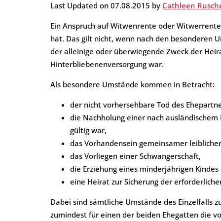
Last Updated on 07.08.2015 by
Cathleen Rusch
Private Steuern
Leistungs- und Preisübersic
Auktionen der Finanzämter
Ein Anspruch auf Witwenrente oder Witwerrente 
hat. Das gilt nicht, wenn nach den besonderen U
Jahresabschluss
Referenzen
e-Rechnung
der alleinige oder überwiegende Zweck der Heir
Hinterbliebenenversorgung war.
Als besondere Umstände kommen in Betracht:
der nicht vorhersehbare Tod des Ehepartne
die Nachholung einer nach ausländischem R
gültig war,
das Vorhandensein gemeinsamer leiblicher
das Vorliegen einer Schwangerschaft,
die Erziehung eines minderjährigen Kindes
eine Heirat zur Sicherung der erforderlic
Dabei sind sämtliche Umstände des Einzelfalls z
zumindest für einen der beiden Ehegatten die v