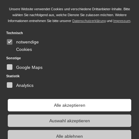
Anrede *
Unsere Website verwendet Cookies und verschiedene Drittanbieter-Inhalte. Bitte
wählen Sie nachfolgend aus, welche Dienste Sie zulassen möchten. Weitere
Informationen entnehmen Sie bitte unserer
Datenschutzerklärung
und
Impressum
.
Technisch
Vorname
notwendige
Cookies
Sonstige
Nachname *
Google Maps
Statistik
Analytics
Bitte
lasse
Ich habe die Datenschutzbestimmungen gelesen
Alle akzeptieren
dieses
und akzeptiert. *
Feld
Auswahl akzeptieren
leer.
Alle ablehnen