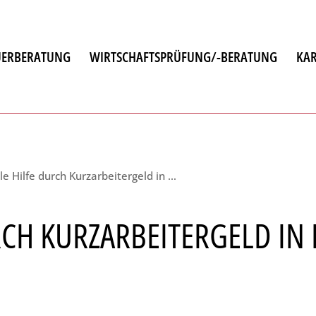
UERBERATUNG
WIRTSCHAFTSPRÜFUNG/-BERATUNG
KAR
atung
Schnelle Hilfe durch Kurzarbeitergeld in der COVID19-Wirtschaftskrise
en
RCH KURZARBEITERGELD IN 
ulting
chnung