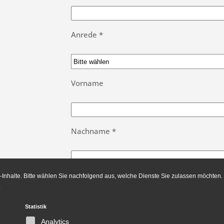
Anrede *
Vorname
Nachname *
Inhalte. Bitte wählen Sie nachfolgend aus, welche Dienste Sie zulassen möchten.
Bitte
.
lasse
Ich habe die Datenschutzbestimmunge
dieses
Statistik
Feld
Analytics