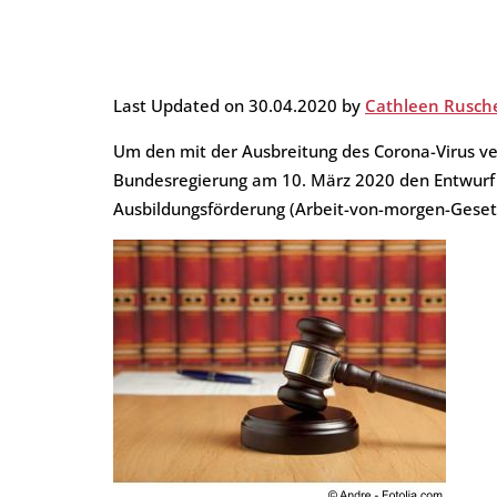
Private Steuern
Leistungs- und Preisübersic
Auktionen der Finanzämter
Jahresabschluss
Referenzen
e-Rechnung
Last Updated on 30.04.2020 by
Cathleen Rusch
Um den mit der Ausbreitung des Corona-Virus v
Bundesregierung am 10. März 2020 den Entwurf e
Ausbildungsförderung (Arbeit-von-morgen-Geset