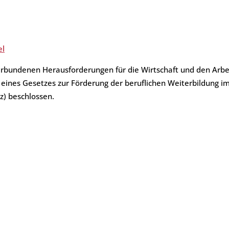
ht
el
erbundenen Herausforderungen für die Wirtschaft und den Arbe
ines Gesetzes zur Förderung der beruflichen Weiterbildung i
z) beschlossen.