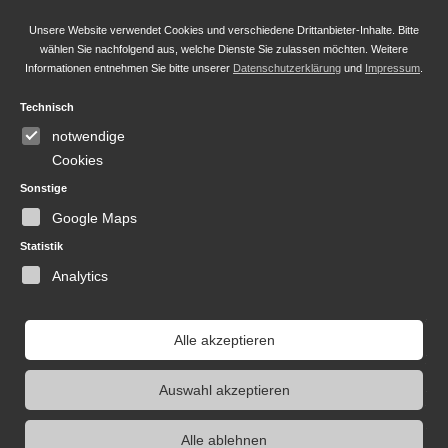
Anrede *
Unsere Website verwendet Cookies und verschiedene Drittanbieter-Inhalte. Bitte
wählen Sie nachfolgend aus, welche Dienste Sie zulassen möchten. Weitere
Informationen entnehmen Sie bitte unserer
Datenschutzerklärung
und
Impressum
.
Technisch
Vorname
notwendige
Cookies
Sonstige
Nachname *
Google Maps
Statistik
Analytics
Bitte
lasse
Ich habe die Datenschutzbestimmungen gelesen
Alle akzeptieren
dieses
und akzeptiert. *
Feld
Auswahl akzeptieren
leer.
Alle ablehnen