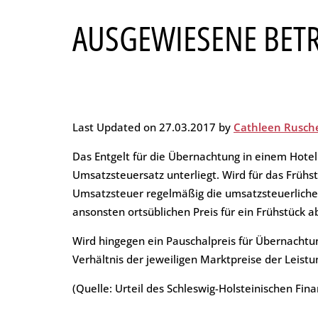
USGEWIESENE BETR
Private Steuern
Leistungs- und Preisübersic
Auktionen der Finanzämter
Jahresabschluss
Referenzen
e-Rechnung
Last Updated on 27.03.2017 by
Cathleen Rusch
Das Entgelt für die Übernachtung in einem Hote
Umsatzsteuersatz unterliegt. Wird für das Frühst
Umsatzsteuer regelmäßig die umsatzsteuerliche
ansonsten ortsüblichen Preis für ein Frühstück a
Wird hingegen ein Pauschalpreis für Übernachtung
Verhältnis der jeweiligen Marktpreise der Leist
(Quelle: Urteil des Schleswig-Holsteinischen Fina