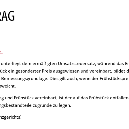
AG
ht
el
l unterliegt dem ermäßigten Umsatzsteuersatz, während das En
ück ein gesonderter Preis ausgewiesen und vereinbart, bildet d
 Bemessungsgrundlage. Dies gilt auch, wenn der Frühstückspr
bweicht.
 und Frühstück vereinbart, ist der auf das Frühstück entfallend
ungsbestandteile zugrunde zu legen.
nzgerichts)