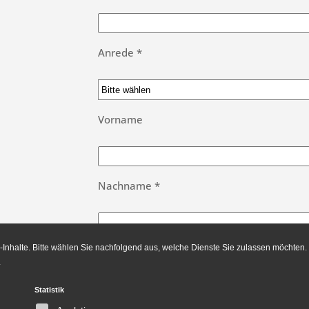
Anrede *
Vorname
Nachname *
Inhalte. Bitte wählen Sie nachfolgend aus, welche Dienste Sie zulassen möchten.
Bitte
.
lasse
Ich habe die Datenschutzbestimmunge
dieses
Statistik
Feld