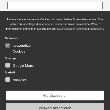
Anrede *
Unsere Website verwendet Cookies und verschiedene Drittanbieter-Inhalte. Bitte
wählen Sie nachfolgend aus, welche Dienste Sie zulassen möchten. Weitere
Informationen entnehmen Sie bitte unserer
Datenschutzerklärung
und
Impressum
.
Technisch
Vorname
notwendige
Cookies
Sonstige
Nachname *
Google Maps
Statistik
Analytics
Bitte
lasse
Ich habe die Datenschutzbestimmungen gelesen
Alle akzeptieren
dieses
und akzeptiert. *
Feld
Auswahl akzeptieren