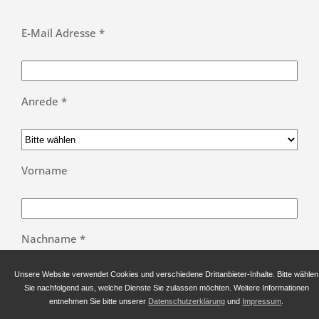
E-Mail Adresse *
Anrede *
Vorname
Nachname *
Unsere Website verwendet Cookies und verschiedene Drittanbieter-Inhalte. Bitte wählen
Sie nachfolgend aus, welche Dienste Sie zulassen möchten. Weitere Informationen
entnehmen Sie bitte unserer
Datenschutzerklärung
und
Impressum
.
Bitte